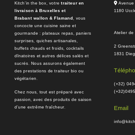
Kitch’in the box, votre
traiteur en
Avenue 
livraison à Bruxelles et
1180 Uccl
Brabant wallon & Flamand
, vous
concocte une cuisine saine et
Atelier de
gourmande : plateaux repas, paniers
surprises, quiches artisanales,
2 Greenst
buffets chauds et froids, cocktails
1831 Die
dînatoires et autres délices salés et
sucrés. Nous assurons également
Téléph
des prestations de traiteur bio ou
végétarien.
(+32) 049
(+32)0495
Chez nous, tout est préparé avec
passion, avec des produits de saison
d’une extrême fraîcheur.
Email
info@kitc