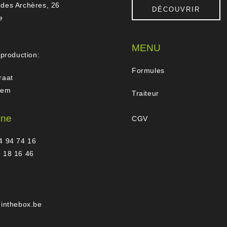
des Archères, 26
DÉCOUVRIR
e
MENU
 production:
Formules
raat
gem
Traiteur
one
CGV
4 94 74 16
 18 16 46
hinthebox.be