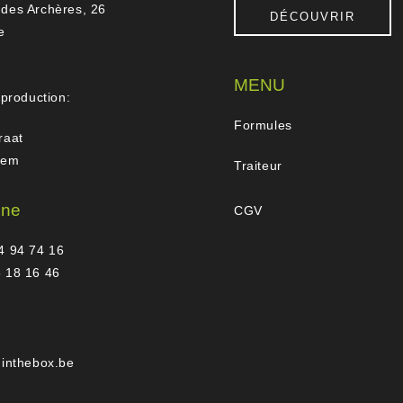
des Archères, 26
DÉCOUVRIR
e
MENU
 production:
Formules
raat
gem
Traiteur
one
CGV
4 94 74 16
 18 16 46
hinthebox.be