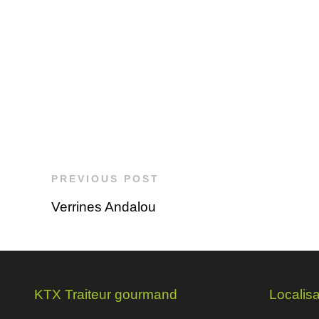
PREVIOUS POST
Verrines Andalou
KTX Traiteur gourmand
Localisa