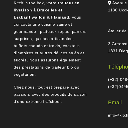
Kitch’in the box, votre
traiteur en
Avenue 
livraison à Bruxelles et
1180 Uccl
Brabant wallon & Flamand
, vous
concocte une cuisine saine et
Atelier de
gourmande : plateaux repas, paniers
surprises, quiches artisanales,
2 Greenst
buffets chauds et froids, cocktails
1831 Die
dînatoires et autres délices salés et
sucrés. Nous assurons également
Téléph
des prestations de traiteur bio ou
végétarien.
(+32) 049
(+32)0495
Chez nous, tout est préparé avec
passion, avec des produits de saison
d’une extrême fraîcheur.
Email
info@kitc