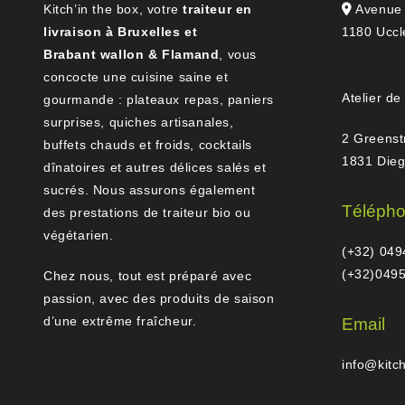
Kitch’in the box, votre
traiteur en
Avenue 
livraison à Bruxelles et
1180 Uccl
Brabant wallon & Flamand
, vous
concocte une cuisine saine et
Atelier de
gourmande : plateaux repas, paniers
surprises, quiches artisanales,
2 Greenst
buffets chauds et froids, cocktails
1831 Die
dînatoires et autres délices salés et
sucrés. Nous assurons également
Téléph
des prestations de traiteur bio ou
végétarien.
(+32) 049
(+32)0495
Chez nous, tout est préparé avec
passion, avec des produits de saison
d’une extrême fraîcheur.
Email
info@kitc