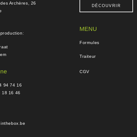
des Archères, 26
DÉCOUVRIR
e
MENU
 production:
Formules
raat
gem
Traiteur
one
CGV
4 94 74 16
 18 16 46
hinthebox.be