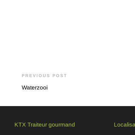
PREVIOUS POST
Waterzooi
KTX Traiteur gourmand
Localisa