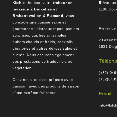
Kitch’in the box, votre
traiteur en
Avenue 
livraison à Bruxelles et
1180 Uccl
Brabant wallon & Flamand
, vous
concocte une cuisine saine et
Atelier de
gourmande : plateaux repas, paniers
surprises, quiches artisanales,
2 Greenst
buffets chauds et froids, cocktails
1831 Die
dînatoires et autres délices salés et
sucrés. Nous assurons également
Téléph
des prestations de traiteur bio ou
végétarien.
(+32) 049
(+32)0495
Chez nous, tout est préparé avec
passion, avec des produits de saison
d’une extrême fraîcheur.
Email
info@kitc