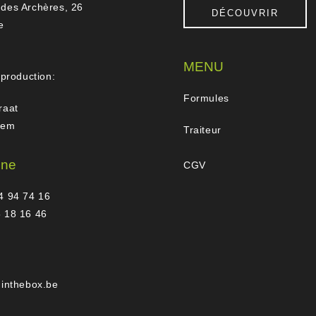
des Archères, 26
DÉCOUVRIR
e
MENU
 production:
Formules
raat
gem
Traiteur
one
CGV
4 94 74 16
 18 16 46
hinthebox.be