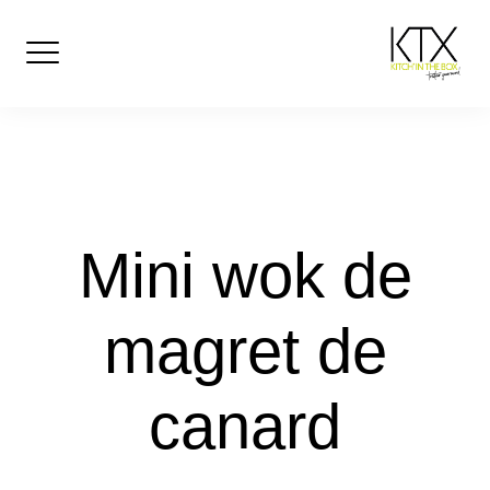
Skip
to
content
Mini wok de
magret de
canard