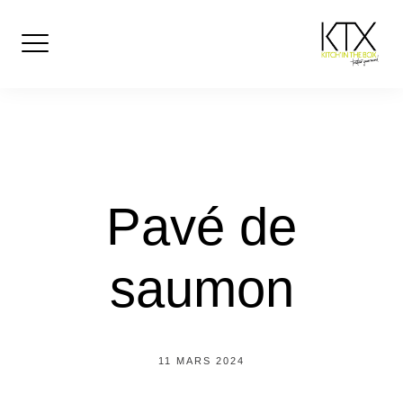
Skip
to
content
Pavé de
saumon
11 MARS 2024