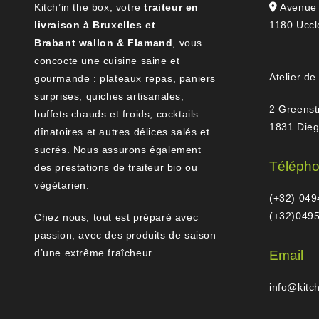
Kitch’in the box, votre
traiteur en
Avenue 
livraison à Bruxelles et
1180 Uccl
Brabant wallon & Flamand
, vous
concocte une cuisine saine et
Atelier de
gourmande : plateaux repas, paniers
surprises, quiches artisanales,
2 Greenst
buffets chauds et froids, cocktails
1831 Die
dînatoires et autres délices salés et
sucrés. Nous assurons également
Téléph
des prestations de traiteur bio ou
végétarien.
(+32) 049
(+32)0495
Chez nous, tout est préparé avec
passion, avec des produits de saison
d’une extrême fraîcheur.
Email
info@kitc