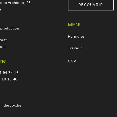
des Archères, 26
DÉCOUVRIR
e
MENU
 production:
Formules
raat
gem
Traiteur
one
CGV
4 94 74 16
 18 16 46
hinthebox.be