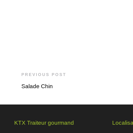
PREVIOUS POST
Salade Chin
KTX Traiteur gourmand
Localisa