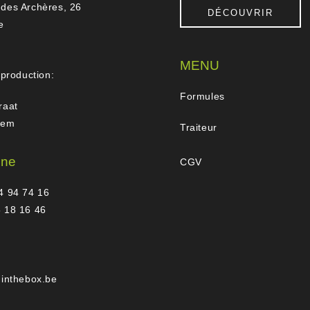
des Archères, 26
DÉCOUVRIR
e
MENU
 production:
Formules
raat
gem
Traiteur
one
CGV
4 94 74 16
 18 16 46
hinthebox.be