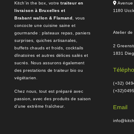
Kitch’in the box, votre
traiteur en
Avenue 
livraison à Bruxelles et
1180 Uccl
Brabant wallon & Flamand
, vous
concocte une cuisine saine et
Atelier de
gourmande : plateaux repas, paniers
surprises, quiches artisanales,
2 Greenst
buffets chauds et froids, cocktails
1831 Die
dînatoires et autres délices salés et
sucrés. Nous assurons également
Téléph
des prestations de traiteur bio ou
végétarien.
(+32) 049
(+32)0495
Chez nous, tout est préparé avec
passion, avec des produits de saison
d’une extrême fraîcheur.
Email
info@kitc