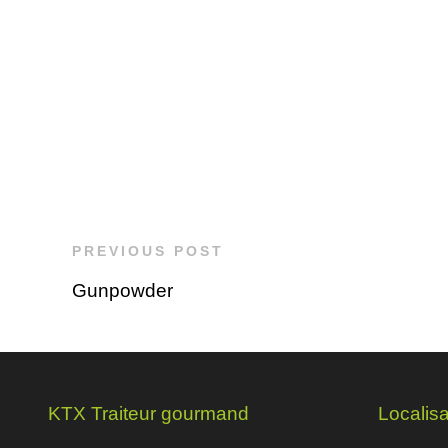
PREVIOUS POST
Gunpowder
KTX Traiteur gourmand
Localisa