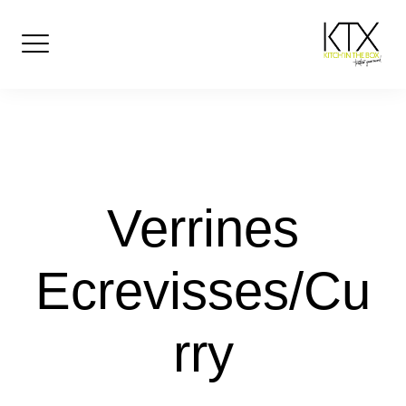
Skip
to
content
Verrines
Ecrevisses/Cu
rry