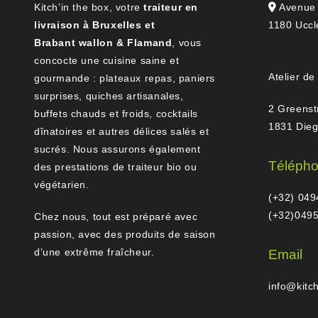
Kitch’in the box, votre
traiteur en
Avenue 
livraison à Bruxelles et
1180 Uccl
Brabant wallon & Flamand
, vous
concocte une cuisine saine et
Atelier de
gourmande : plateaux repas, paniers
surprises, quiches artisanales,
2 Greenst
buffets chauds et froids, cocktails
1831 Die
dînatoires et autres délices salés et
sucrés. Nous assurons également
Téléph
des prestations de traiteur bio ou
végétarien.
(+32) 049
(+32)0495
Chez nous, tout est préparé avec
passion, avec des produits de saison
d’une extrême fraîcheur.
Email
info@kitc