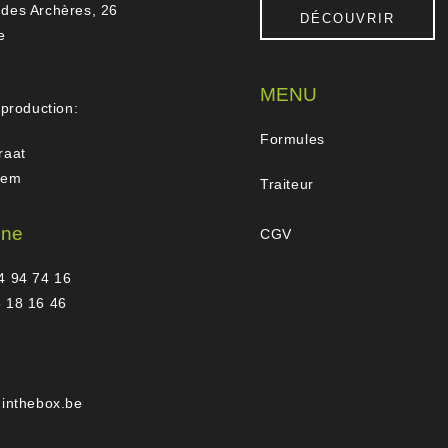
des Archères, 26
DÉCOUVRIR
e
MENU
 production:
Formules
raat
gem
Traiteur
one
CGV
4 94 74 16
 18 16 46
hinthebox.be