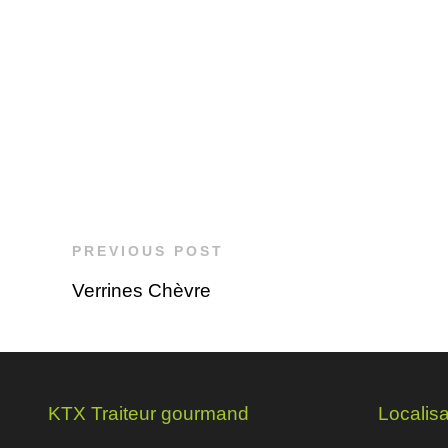
PREVIOUS POST
Verrines Chèvre
KTX Traiteur gourmand
Localisa