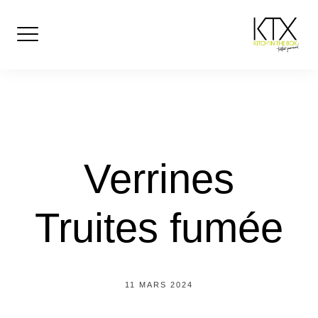
Skip
to
content
Verrines
Truites fumée
11 MARS 2024