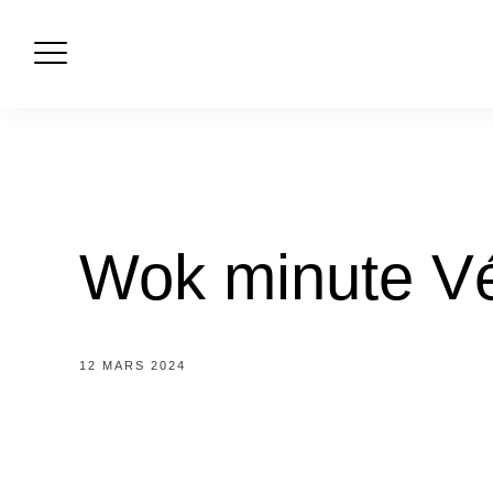
Skip
to
content
Wok minute Vé
12 MARS 2024