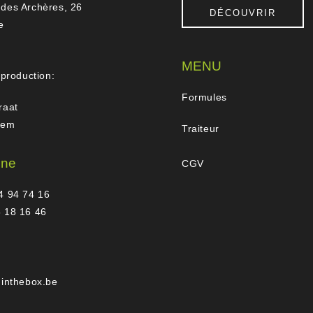
des Archères, 26
DÉCOUVRIR
e
MENU
 production:
Formules
raat
gem
Traiteur
one
CGV
4 94 74 16
 18 16 46
hinthebox.be