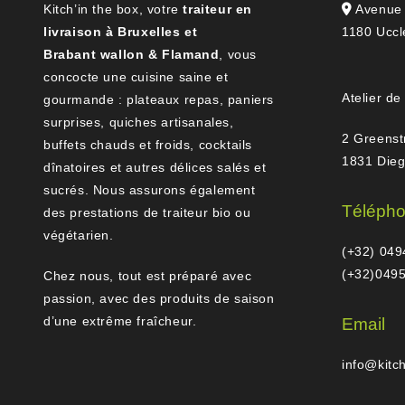
Kitch’in the box, votre
traiteur en
Avenue 
livraison à Bruxelles et
1180 Uccl
Brabant wallon & Flamand
, vous
concocte une cuisine saine et
Atelier de
gourmande : plateaux repas, paniers
surprises, quiches artisanales,
2 Greenst
buffets chauds et froids, cocktails
1831 Die
dînatoires et autres délices salés et
sucrés. Nous assurons également
Téléph
des prestations de traiteur bio ou
végétarien.
(+32) 049
(+32)0495
Chez nous, tout est préparé avec
passion, avec des produits de saison
d’une extrême fraîcheur.
Email
info@kitc