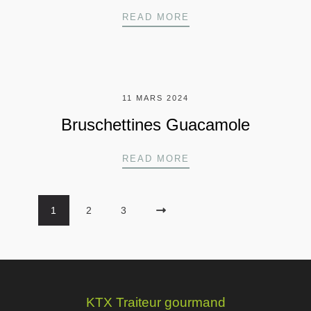
MINI FEUILLETÉS
READ MORE
11 MARS 2024
Bruschettines Guacamole
BRUSCHETTINES GU
READ MORE
1
2
3
KTX Traiteur gourmand