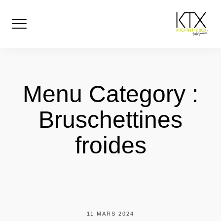
Skip
to
content
Menu Category :
Bruschettines
froides
11 MARS 2024