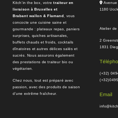
Kitch’in the box, votre
traiteur en
Avenue 
livraison à Bruxelles et
1180 Uccl
Brabant wallon & Flamand
, vous
concocte une cuisine saine et
Atelier de
gourmande : plateaux repas, paniers
surprises, quiches artisanales,
2 Greenst
buffets chauds et froids, cocktails
1831 Die
dînatoires et autres délices salés et
sucrés. Nous assurons également
Téléph
des prestations de traiteur bio ou
végétarien.
(+32) 049
(+32)0495
Chez nous, tout est préparé avec
passion, avec des produits de saison
d’une extrême fraîcheur.
Email
info@kitc