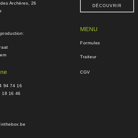
des Archères, 26
DÉCOUVRIR
e
MENU
 production:
Formules
raat
gem
Traiteur
one
CGV
4 94 74 16
 18 16 46
hinthebox.be