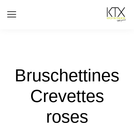
Skip
to
content
Bruschettines
Crevettes
roses