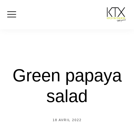
Skip
to
content
Green papaya
salad
18 AVRIL 2022