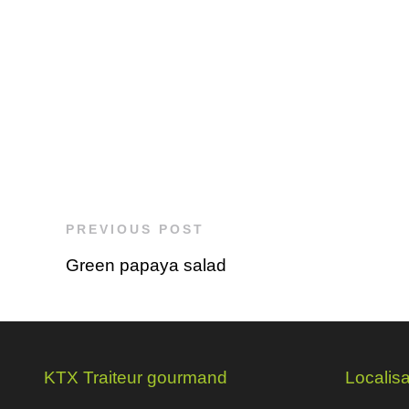
PREVIOUS POST
Green papaya salad
KTX Traiteur gourmand
Localisa