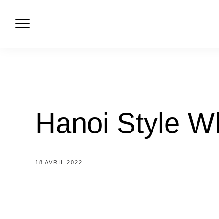
Skip
to
content
Hanoi Style W
18 AVRIL 2022