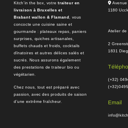
Kitch’in the box, votre
traiteur en
Avenue 
livraison à Bruxelles et
1180 Uccl
Brabant wallon & Flamand
, vous
concocte une cuisine saine et
Atelier de
gourmande : plateaux repas, paniers
surprises, quiches artisanales,
2 Greenst
buffets chauds et froids, cocktails
1831 Die
dînatoires et autres délices salés et
sucrés. Nous assurons également
Téléph
des prestations de traiteur bio ou
végétarien.
(+32) 049
(+32)0495
Chez nous, tout est préparé avec
passion, avec des produits de saison
d’une extrême fraîcheur.
Email
info@kitc