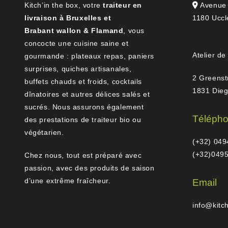
Kitch’in the box, votre
traiteur en
Avenue 
livraison à Bruxelles et
1180 Uccl
Brabant wallon & Flamand
, vous
concocte une cuisine saine et
Atelier de
gourmande : plateaux repas, paniers
surprises, quiches artisanales,
2 Greenst
buffets chauds et froids, cocktails
1831 Die
dînatoires et autres délices salés et
sucrés. Nous assurons également
Téléph
des prestations de traiteur bio ou
végétarien.
(+32) 049
(+32)0495
Chez nous, tout est préparé avec
passion, avec des produits de saison
d’une extrême fraîcheur.
Email
info@kitc