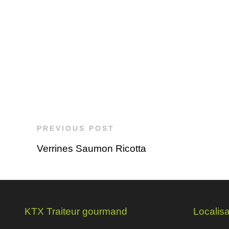
PREVIOUS POST
Verrines Saumon Ricotta
KTX Traiteur gourmand
Localisa