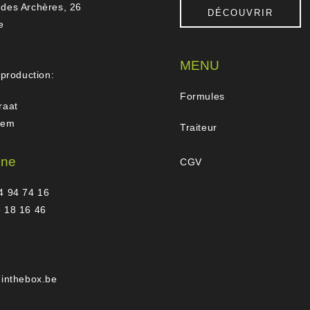
des Archères, 26
DÉCOUVRIR
e
MENU
 production:
Formules
raat
gem
Traiteur
one
CGV
4 94 74 16
 18 16 46
hinthebox.be