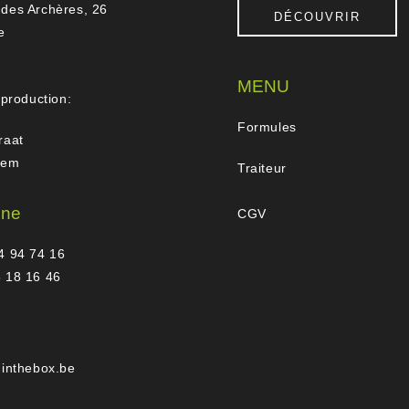
des Archères, 26
DÉCOUVRIR
e
MENU
 production:
Formules
raat
gem
Traiteur
one
CGV
4 94 74 16
 18 16 46
hinthebox.be