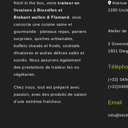
Kitch’in the box, votre
traiteur en
Avenue 
livraison à Bruxelles et
1180 Uccl
Brabant wallon & Flamand
, vous
concocte une cuisine saine et
Atelier de
gourmande : plateaux repas, paniers
surprises, quiches artisanales,
2 Greenst
buffets chauds et froids, cocktails
1831 Die
dînatoires et autres délices salés et
sucrés. Nous assurons également
Téléph
des prestations de traiteur bio ou
végétarien.
(+32) 049
(+32)0495
Chez nous, tout est préparé avec
passion, avec des produits de saison
d’une extrême fraîcheur.
Email
info@kitc