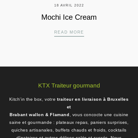
18 AVRIL 2022
Mochi Ice Cream
MOCHI ICE CREAM
READ MORE
KTX Traiteur gourmand
Kitch’in the box, votre
traiteur en livraison à Bruxelles
et
Brabant wallon & Flamand
, vous concocte une cuisine
saine et gourmande : plateaux repas, paniers surprises,
quiches artisanales, buffets chauds et froids, cocktails
dînatoires et autres délices salés et sucrés. Nous