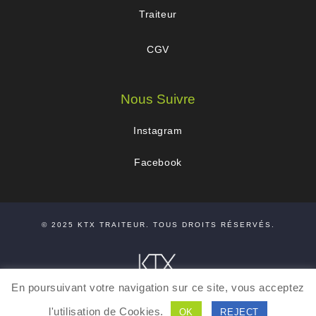
Traiteur
CGV
Nous Suivre
Instagram
Facebook
© 2025
KTX TRAITEUR
. TOUS DROITS RÉSERVÉS.
En poursuivant votre navigation sur ce site, vous acceptez
l'utilisation de Cookies.
OK
REJECT
TRAITEUR GOURMAND